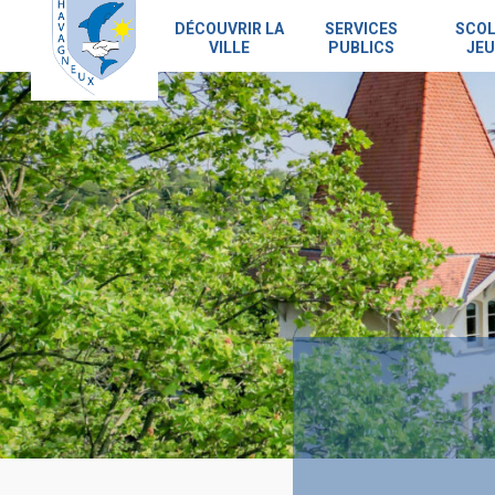
Skip
to
DÉCOUVRIR LA
SERVICES
SCOL
VILLE
PUBLICS
JEU
main
content