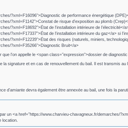
arches/?xml=F16096">Diagnostic de performance énergétique (DPE)
rches/?xml=F1142">Constat de risque d'exposition au plomb (Crep)
/?xml=F18692">État de l'installation intérieure de l'électricité</a> s
es/?xml=F17337">État de l'installation intérieure du gaz</a> si l'ins
ches/?xml=F12239">État des risques (naturels, miniers, technologiq
arches/?xml=F35266">Diagnostic Bruit</a>
r que l'on appelle le <span class="expression">dossier de diagnost
 la signature et en cas de renouvellement du bail. Il est transmis au 
nce d'amiante devra également être annexée au bail, une fois la paruti
ion par un <a href="https://www.charvieu-chavagneux.fr/demarches/?x
 location.