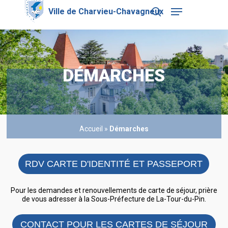
Skip
Menu
to
search
main
Close
content
Menu
DÉMARCHES
Accueil
»
Démarches
RDV CARTE D'IDENTITÉ ET PASSEPORT
Pour les demandes et renouvellements de carte de séjour, prière
de vous adresser à la Sous-Préfecture de La-Tour-du-Pin.
CONTACT POUR LES CARTES DE SÉJOUR