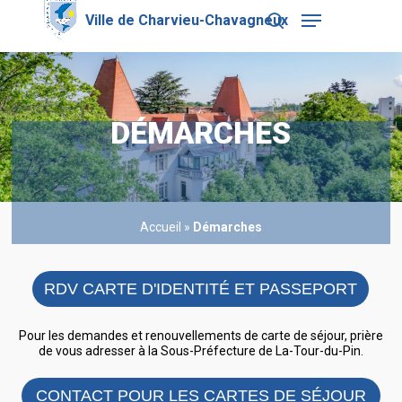
Skip
Menu
to
search
main
Close
content
Menu
DÉMARCHES
Accueil
»
Démarches
RDV CARTE D'IDENTITÉ ET PASSEPORT
Pour les demandes et renouvellements de carte de séjour, prière
de vous adresser à la Sous-Préfecture de La-Tour-du-Pin.
CONTACT POUR LES CARTES DE SÉJOUR