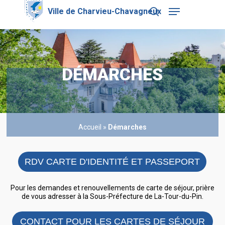
Skip
Menu
to
search
main
Close
content
Menu
DÉMARCHES
Accueil
»
Démarches
RDV CARTE D'IDENTITÉ ET PASSEPORT
Pour les demandes et renouvellements de carte de séjour, prière
de vous adresser à la Sous-Préfecture de La-Tour-du-Pin.
CONTACT POUR LES CARTES DE SÉJOUR