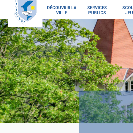
Skip
to
DÉCOUVRIR LA
SERVICES
SCOL
VILLE
PUBLICS
JEU
main
content