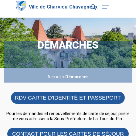
Skip
Menu
to
search
main
Close
content
Menu
DÉMARCHES
Accueil
»
Démarches
RDV CARTE D'IDENTITÉ ET PASSEPORT
Pour les demandes et renouvellements de carte de séjour, prière
de vous adresser à la Sous-Préfecture de La-Tour-du-Pin.
CONTACT POUR LES CARTES DE SÉJOUR