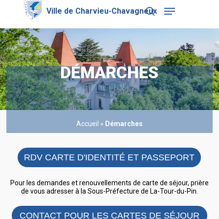
Skip
Menu
to
search
main
Close
content
Menu
DÉMARCHES
Accueil
»
Démarches
RDV CARTE D'IDENTITÉ ET PASSEPORT
Pour les demandes et renouvellements de carte de séjour, prière
de vous adresser à la Sous-Préfecture de La-Tour-du-Pin.
CONTACT POUR LES CARTES DE SÉJOUR