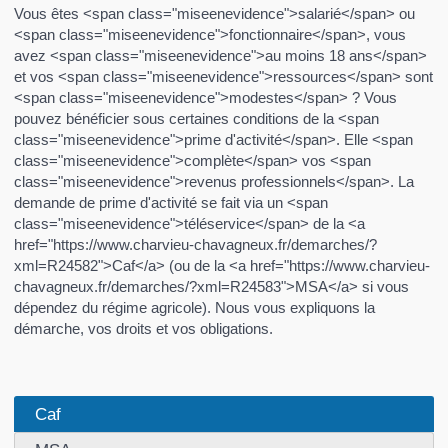
Vous êtes <span class="miseenevidence">salarié</span> ou
<span class="miseenevidence">fonctionnaire</span>, vous
avez <span class="miseenevidence">au moins 18 ans</span>
et vos <span class="miseenevidence">ressources</span> sont
<span class="miseenevidence">modestes</span> ? Vous
pouvez bénéficier sous certaines conditions de la <span
class="miseenevidence">prime d'activité</span>. Elle <span
class="miseenevidence">complète</span> vos <span
class="miseenevidence">revenus professionnels</span>. La
demande de prime d'activité se fait via un <span
class="miseenevidence">téléservice</span> de la <a
href="https://www.charvieu-chavagneux.fr/demarches/?
xml=R24582">Caf</a> (ou de la <a href="https://www.charvieu-
chavagneux.fr/demarches/?xml=R24583">MSA</a> si vous
dépendez du régime agricole). Nous vous expliquons la
démarche, vos droits et vos obligations.
Caf