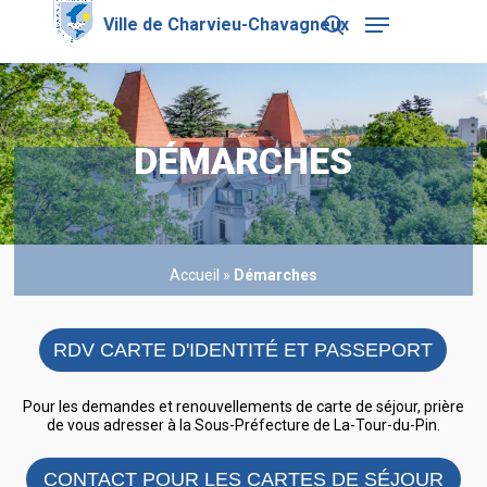
Skip
Menu
to
search
main
Close
content
Menu
DÉMARCHES
Accueil
»
Démarches
RDV CARTE D'IDENTITÉ ET PASSEPORT
Pour les demandes et renouvellements de carte de séjour, prière
de vous adresser à la Sous-Préfecture de La-Tour-du-Pin.
CONTACT POUR LES CARTES DE SÉJOUR