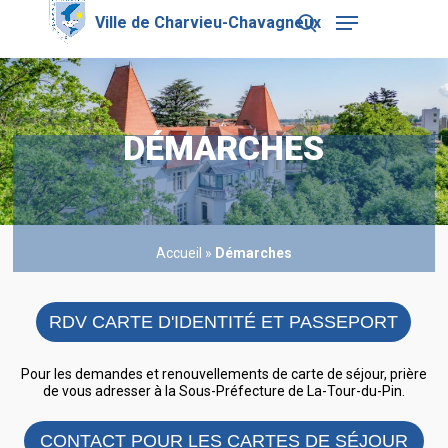
Skip
Menu
to
search
main
Close
content
Menu
DÉMARCHES
Accueil
»
Démarches
RDV CARTE D'IDENTITÉ ET PASSEPORT
Pour les demandes et renouvellements de carte de séjour, prière
de vous adresser à la Sous-Préfecture de La-Tour-du-Pin.
CONTACT POUR LES CARTES DE SÉJOUR