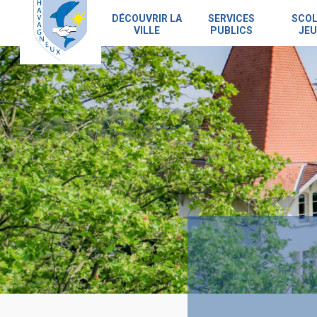
Skip
to
DÉCOUVRIR LA
SERVICES
SCOL
VILLE
PUBLICS
JEU
main
content