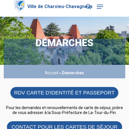
Skip
Menu
to
search
main
Close
content
Menu
DÉMARCHES
Accueil
»
Démarches
RDV CARTE D'IDENTITÉ ET PASSEPORT
Pour les demandes et renouvellements de carte de séjour, prière
de vous adresser à la Sous-Préfecture de La-Tour-du-Pin.
CONTACT POUR LES CARTES DE SÉJOUR