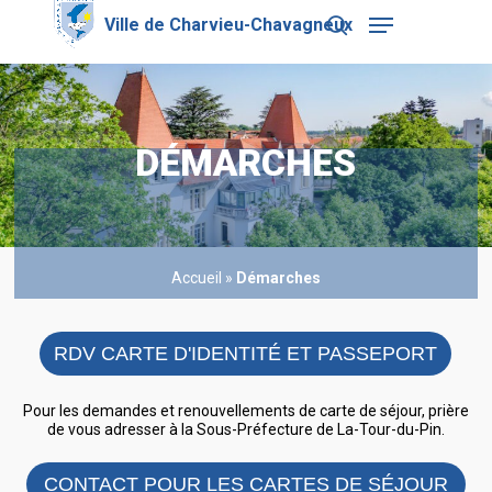
Skip
Menu
to
search
main
Close
content
Menu
DÉMARCHES
Accueil
»
Démarches
RDV CARTE D'IDENTITÉ ET PASSEPORT
Pour les demandes et renouvellements de carte de séjour, prière
de vous adresser à la Sous-Préfecture de La-Tour-du-Pin.
CONTACT POUR LES CARTES DE SÉJOUR