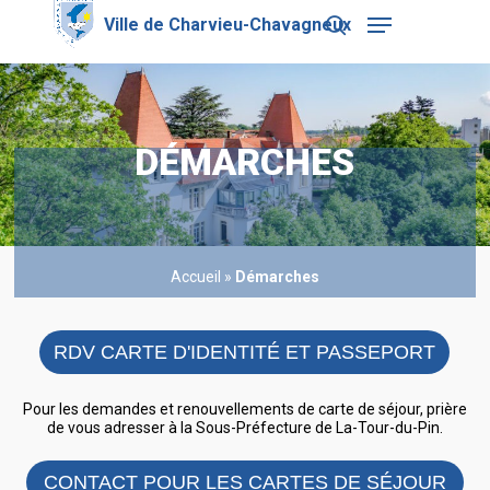
Skip
Menu
to
search
main
Close
content
Menu
DÉMARCHES
Accueil
»
Démarches
RDV CARTE D'IDENTITÉ ET PASSEPORT
Pour les demandes et renouvellements de carte de séjour, prière
de vous adresser à la Sous-Préfecture de La-Tour-du-Pin.
CONTACT POUR LES CARTES DE SÉJOUR