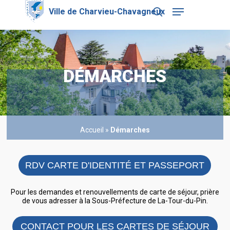
Skip
Menu
to
search
main
Close
content
Menu
DÉMARCHES
Accueil
»
Démarches
RDV CARTE D'IDENTITÉ ET PASSEPORT
Pour les demandes et renouvellements de carte de séjour, prière
de vous adresser à la Sous-Préfecture de La-Tour-du-Pin.
CONTACT POUR LES CARTES DE SÉJOUR