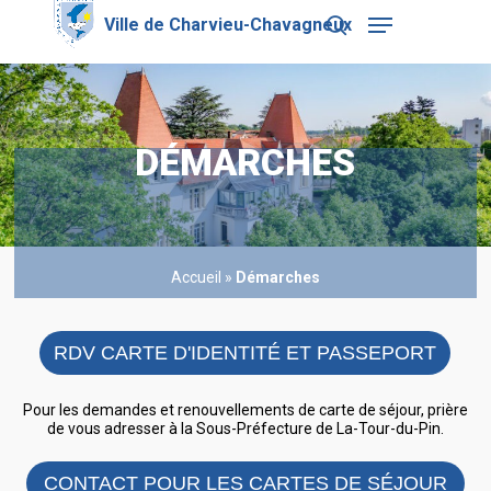
Skip
Menu
to
search
main
Close
content
Menu
DÉMARCHES
Accueil
»
Démarches
RDV CARTE D'IDENTITÉ ET PASSEPORT
Pour les demandes et renouvellements de carte de séjour, prière
de vous adresser à la Sous-Préfecture de La-Tour-du-Pin.
CONTACT POUR LES CARTES DE SÉJOUR