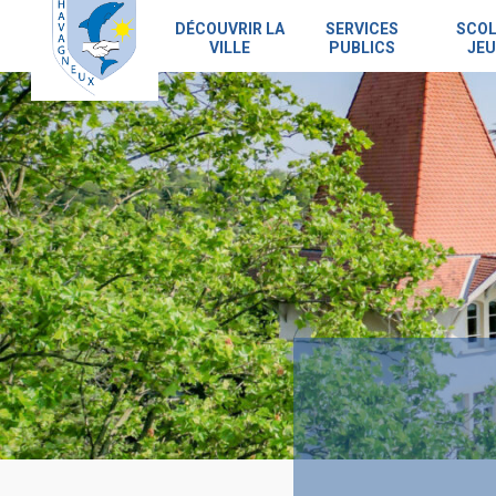
Skip
to
DÉCOUVRIR LA
SERVICES
SCOL
VILLE
PUBLICS
JEU
main
content