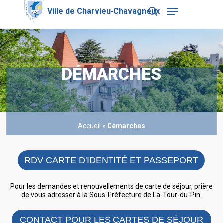
Skip
Menu
to
search
main
Close
content
Menu
DÉMARCHES
Accueil
»
Démarches
RDV CARTE D'IDENTITÉ ET PASSEPORT
Pour les demandes et renouvellements de carte de séjour, prière
de vous adresser à la Sous-Préfecture de La-Tour-du-Pin.
CONTACT POUR LES CARTES DE SÉJOUR