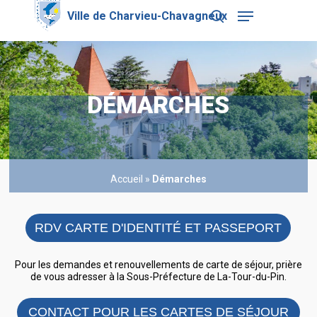
Skip
Menu
to
search
main
Close
content
Menu
DÉMARCHES
Accueil
»
Démarches
RDV CARTE D'IDENTITÉ ET PASSEPORT
Pour les demandes et renouvellements de carte de séjour, prière
de vous adresser à la Sous-Préfecture de La-Tour-du-Pin.
CONTACT POUR LES CARTES DE SÉJOUR