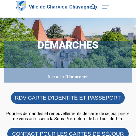
Skip
Menu
to
search
main
Close
content
Menu
DÉMARCHES
Accueil
»
Démarches
RDV CARTE D'IDENTITÉ ET PASSEPORT
Pour les demandes et renouvellements de carte de séjour, prière
de vous adresser à la Sous-Préfecture de La-Tour-du-Pin.
CONTACT POUR LES CARTES DE SÉJOUR