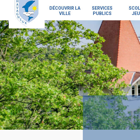
Skip
to
DÉCOUVRIR LA
SERVICES
SCOL
VILLE
PUBLICS
JEU
main
content