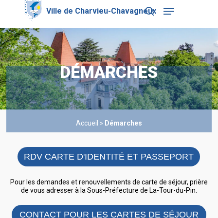
Skip
Menu
to
search
main
Close
content
Menu
DÉMARCHES
Accueil
»
Démarches
RDV CARTE D'IDENTITÉ ET PASSEPORT
Pour les demandes et renouvellements de carte de séjour, prière
de vous adresser à la Sous-Préfecture de La-Tour-du-Pin.
CONTACT POUR LES CARTES DE SÉJOUR