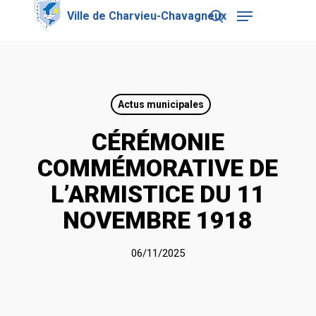
Skip
Menu
to
search
main
Close
content
Menu
Actus municipales
CÉRÉMONIE
COMMÉMORATIVE DE
L’ARMISTICE DU 11
NOVEMBRE 1918
06/11/2025