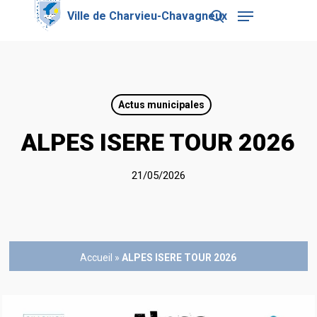
Skip
Menu
to
search
main
Close
content
Menu
Actus municipales
ALPES ISERE TOUR 2026
21/05/2026
Accueil
»
ALPES ISERE TOUR 2026