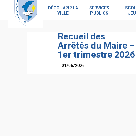
Skip
to
DÉCOUVRIR LA
SERVICES
SCOL
VILLE
PUBLICS
JEU
main
content
Recueil des
Arrêtés du Maire –
1er trimestre 2026
01/06/2026
Hit enter to search or ESC to close