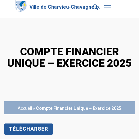
Skip
Menu
to
search
main
Close
content
Menu
COMPTE FINANCIER
UNIQUE – EXERCICE 2025
Accueil
»
Compte Financier Unique – Exercice 2025
TÉLÉCHARGER