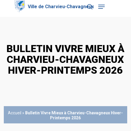
Skip
Menu
to
search
main
Close
content
Menu
BULLETIN VIVRE MIEUX À
CHARVIEU-CHAVAGNEUX
HIVER-PRINTEMPS 2026
Accueil
»
Bulletin Vivre Mieux à Charvieu-Chavagneux Hiver-
Printemps 2026