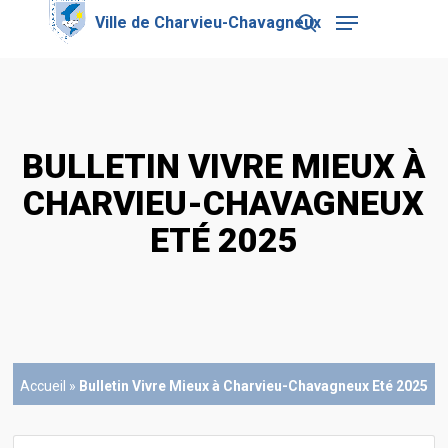
Skip
Menu
to
search
main
Close
content
Menu
BULLETIN VIVRE MIEUX À
CHARVIEU-CHAVAGNEUX
ETÉ 2025
Accueil
»
Bulletin Vivre Mieux à Charvieu-Chavagneux Eté 2025