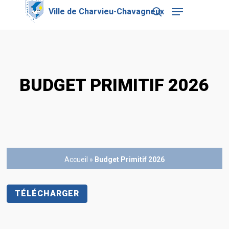
Skip
Menu
to
search
main
Close
content
Menu
BUDGET PRIMITIF 2026
Accueil
»
Budget Primitif 2026
TÉLÉCHARGER