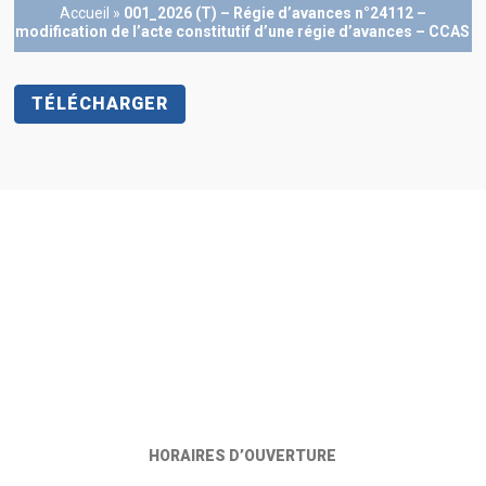
Accueil
»
001_2026 (T) – Régie d’avances n°24112 –
modification de l’acte constitutif d’une régie d’avances – CCAS
TÉLÉCHARGER
HORAIRES D’OUVERTURE