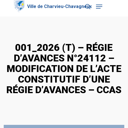
Skip
Menu
to
search
main
Close
content
Menu
001_2026 (T) – RÉGIE
D’AVANCES N°24112 –
MODIFICATION DE L’ACTE
CONSTITUTIF D’UNE
RÉGIE D’AVANCES – CCAS