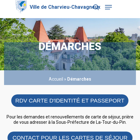
Skip
Menu
to
search
main
Close
content
Menu
DÉMARCHES
Accueil
»
Démarches
RDV CARTE D'IDENTITÉ ET PASSEPORT
Pour les demandes et renouvellements de carte de séjour, prière
de vous adresser à la Sous-Préfecture de La-Tour-du-Pin.
CONTACT POUR LES CARTES DE SÉJOUR