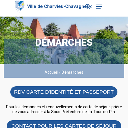
Skip
Menu
to
search
main
Close
content
Menu
DÉMARCHES
Accueil
»
Démarches
RDV CARTE D'IDENTITÉ ET PASSEPORT
Pour les demandes et renouvellements de carte de séjour, prière
de vous adresser à la Sous-Préfecture de La-Tour-du-Pin.
CONTACT POUR LES CARTES DE SÉJOUR