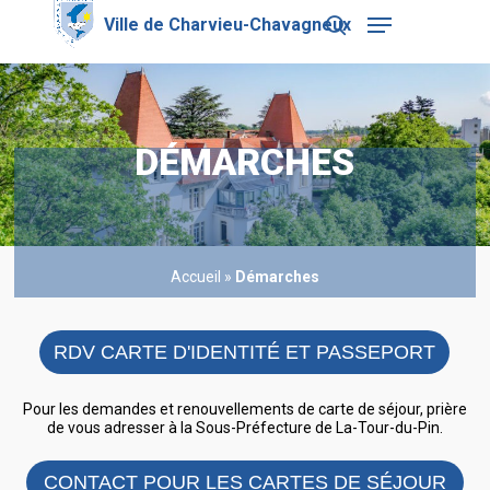
Skip
Menu
to
search
main
Close
content
Menu
DÉMARCHES
Accueil
»
Démarches
RDV CARTE D'IDENTITÉ ET PASSEPORT
Pour les demandes et renouvellements de carte de séjour, prière
de vous adresser à la Sous-Préfecture de La-Tour-du-Pin.
CONTACT POUR LES CARTES DE SÉJOUR