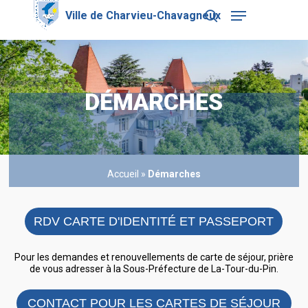
Skip
Menu
to
search
main
Close
content
Menu
DÉMARCHES
Accueil
»
Démarches
RDV CARTE D'IDENTITÉ ET PASSEPORT
Pour les demandes et renouvellements de carte de séjour, prière
de vous adresser à la Sous-Préfecture de La-Tour-du-Pin.
CONTACT POUR LES CARTES DE SÉJOUR