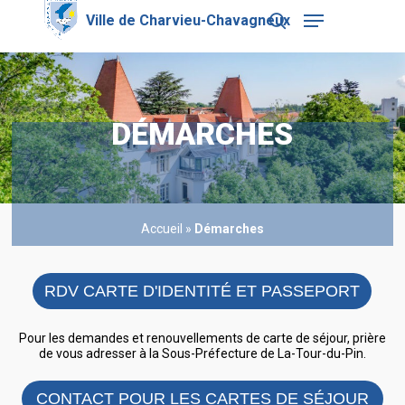
Skip
Menu
to
search
main
Close
content
Menu
DÉMARCHES
Accueil
»
Démarches
RDV CARTE D'IDENTITÉ ET PASSEPORT
Pour les demandes et renouvellements de carte de séjour, prière
de vous adresser à la Sous-Préfecture de La-Tour-du-Pin.
CONTACT POUR LES CARTES DE SÉJOUR