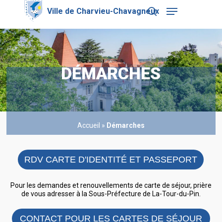
Skip
Menu
to
search
main
Close
content
Menu
DÉMARCHES
Accueil
»
Démarches
RDV CARTE D'IDENTITÉ ET PASSEPORT
Pour les demandes et renouvellements de carte de séjour, prière
de vous adresser à la Sous-Préfecture de La-Tour-du-Pin.
CONTACT POUR LES CARTES DE SÉJOUR