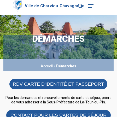
Skip
Menu
to
search
main
Close
content
Menu
DÉMARCHES
Accueil
»
Démarches
RDV CARTE D'IDENTITÉ ET PASSEPORT
Pour les demandes et renouvellements de carte de séjour, prière
de vous adresser à la Sous-Préfecture de La-Tour-du-Pin.
CONTACT POUR LES CARTES DE SÉJOUR