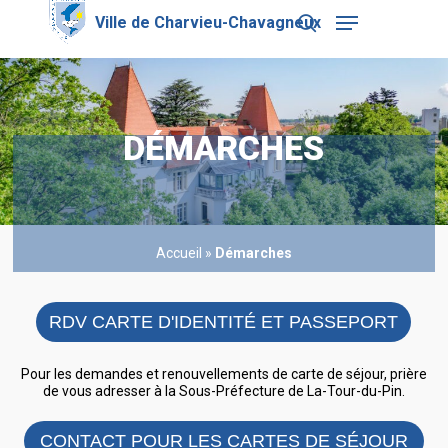
Skip
Menu
to
search
main
Close
content
Menu
DÉMARCHES
Accueil
»
Démarches
RDV CARTE D'IDENTITÉ ET PASSEPORT
Pour les demandes et renouvellements de carte de séjour, prière
de vous adresser à la Sous-Préfecture de La-Tour-du-Pin.
CONTACT POUR LES CARTES DE SÉJOUR