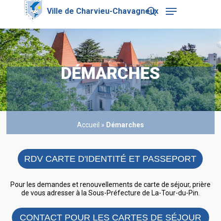
Skip
Menu
to
search
main
Close
content
Menu
DÉMARCHES
Accueil
»
Démarches
RDV CARTE D'IDENTITÉ ET PASSEPORT
Pour les demandes et renouvellements de carte de séjour, prière
de vous adresser à la Sous-Préfecture de La-Tour-du-Pin.
CONTACT POUR LES CARTES DE SÉJOUR