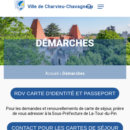
Skip
Menu
to
search
main
Close
content
Menu
DÉMARCHES
Accueil
»
Démarches
RDV CARTE D'IDENTITÉ ET PASSEPORT
Pour les demandes et renouvellements de carte de séjour, prière
de vous adresser à la Sous-Préfecture de La-Tour-du-Pin.
CONTACT POUR LES CARTES DE SÉJOUR