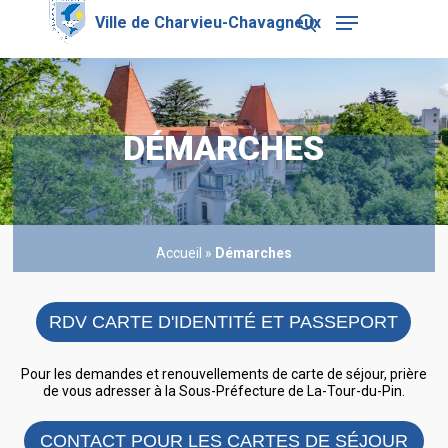
Skip
Menu
to
search
main
Close
content
Menu
DÉMARCHES
Accueil
»
Démarches
RDV CARTE D'IDENTITÉ ET PASSEPORT
Pour les demandes et renouvellements de carte de séjour, prière
de vous adresser à la Sous-Préfecture de La-Tour-du-Pin.
CONTACT POUR LES CARTES DE SÉJOUR