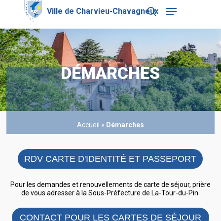
Skip
Menu
to
search
main
Close
content
Menu
DÉMARCHES
Accueil
»
Démarches
RDV CARTE D'IDENTITÉ ET PASSEPORT
Pour les demandes et renouvellements de carte de séjour, prière
de vous adresser à la Sous-Préfecture de La-Tour-du-Pin.
CONTACT POUR LES CARTES DE SÉJOUR