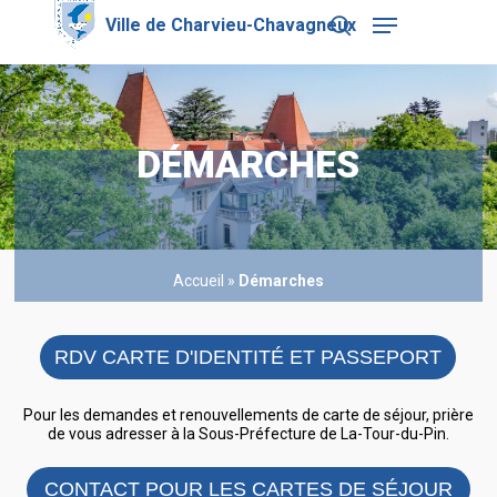
Skip
Menu
to
search
main
Close
content
Menu
DÉMARCHES
Accueil
»
Démarches
RDV CARTE D'IDENTITÉ ET PASSEPORT
Pour les demandes et renouvellements de carte de séjour, prière
de vous adresser à la Sous-Préfecture de La-Tour-du-Pin.
CONTACT POUR LES CARTES DE SÉJOUR