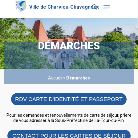
Skip
Menu
to
search
main
Close
content
Menu
DÉMARCHES
Accueil
»
Démarches
RDV CARTE D'IDENTITÉ ET PASSEPORT
Pour les demandes et renouvellements de carte de séjour, prière
de vous adresser à la Sous-Préfecture de La-Tour-du-Pin.
CONTACT POUR LES CARTES DE SÉJOUR