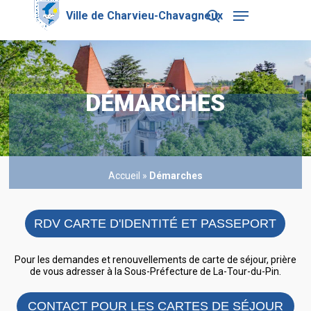
Skip
Menu
to
search
main
Close
content
Menu
DÉMARCHES
Accueil
»
Démarches
RDV CARTE D'IDENTITÉ ET PASSEPORT
Pour les demandes et renouvellements de carte de séjour, prière
de vous adresser à la Sous-Préfecture de La-Tour-du-Pin.
CONTACT POUR LES CARTES DE SÉJOUR