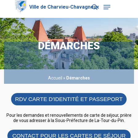
Skip
Menu
to
search
main
Close
content
Menu
DÉMARCHES
Accueil
»
Démarches
RDV CARTE D'IDENTITÉ ET PASSEPORT
Pour les demandes et renouvellements de carte de séjour, prière
de vous adresser à la Sous-Préfecture de La-Tour-du-Pin.
CONTACT POUR LES CARTES DE SÉJOUR