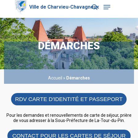
Skip
Menu
to
search
main
Close
content
Menu
DÉMARCHES
Accueil
»
Démarches
RDV CARTE D'IDENTITÉ ET PASSEPORT
Pour les demandes et renouvellements de carte de séjour, prière
de vous adresser à la Sous-Préfecture de La-Tour-du-Pin.
CONTACT POUR LES CARTES DE SÉJOUR