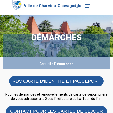
Skip
Menu
to
search
main
Close
content
Menu
DÉMARCHES
Accueil
»
Démarches
RDV CARTE D'IDENTITÉ ET PASSEPORT
Pour les demandes et renouvellements de carte de séjour, prière
de vous adresser à la Sous-Préfecture de La-Tour-du-Pin.
CONTACT POUR LES CARTES DE SÉJOUR