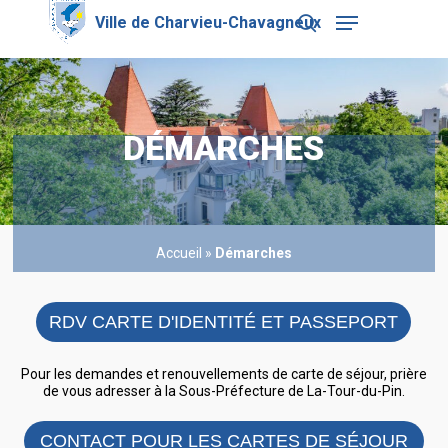
Skip
Menu
to
search
main
Close
content
Menu
DÉMARCHES
Accueil
»
Démarches
RDV CARTE D'IDENTITÉ ET PASSEPORT
Pour les demandes et renouvellements de carte de séjour, prière
de vous adresser à la Sous-Préfecture de La-Tour-du-Pin.
CONTACT POUR LES CARTES DE SÉJOUR