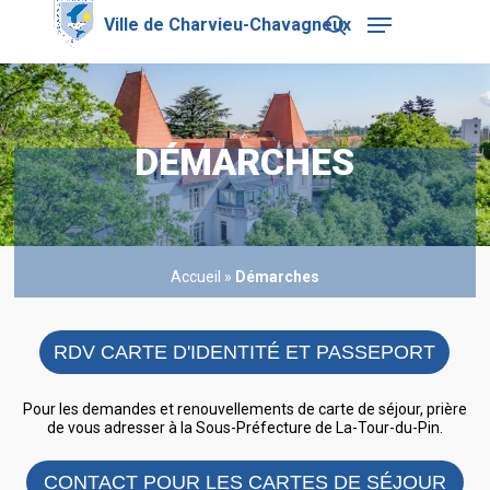
Skip
Menu
to
search
main
Close
content
Menu
DÉMARCHES
Accueil
»
Démarches
RDV CARTE D'IDENTITÉ ET PASSEPORT
Pour les demandes et renouvellements de carte de séjour, prière
de vous adresser à la Sous-Préfecture de La-Tour-du-Pin.
CONTACT POUR LES CARTES DE SÉJOUR