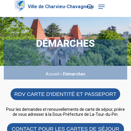
Skip
Menu
to
search
main
Close
content
Menu
DÉMARCHES
Accueil
»
Démarches
RDV CARTE D'IDENTITÉ ET PASSEPORT
Pour les demandes et renouvellements de carte de séjour, prière
de vous adresser à la Sous-Préfecture de La-Tour-du-Pin.
CONTACT POUR LES CARTES DE SÉJOUR